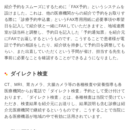
紹介予約をスムーズにするために「FAX予約」というシステムを
設けました。これは、他の医療機関からの紹介で予約をお取りす
る際に「診療予約申込書」というFAX専用用紙に必要事項や希望
日を記入して紹介状と一緒にFAXしていただきますと、地域連携
室が該当科と調整し、予約日を記入した「予約通知票」を紹介元
にFAXでお返しするというものです。こうすることで患者様が電
話で予約の相談をしたり、紹介状を持参して予約日を調整しても
らい、また出直していただくという手間が省け、担当する先生も
事前に必要なことを確認することができるようになりました。
ダイレクト検査
CT、MRI、胃カメラ、大腸カメラ等の各種検査や栄養指導も各
医療機関からお電話で「ダイレクト検査」予約として受け付けて
おります。「ダイレクト検査」とは、各種検査は当院で受けてい
ただき、検査結果を紹介元にお送りし、結果説明も含む診療は紹
介元医療機関で継続するというものです。こうすることで当院に
ある医療機器が地域の中で有効に活用されています。