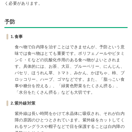
く必要があります。
予防
1.食事
食べ物で白内障を治すことはできませんが、予防という意
味では食べ物はとても重要です。ポリフェノールやビタミ
ンＣ・Ｅなどの抗酸化作用のある食べ物がよいとされま
す。具体的には、お茶、大豆、ブルーベリー、にんじん、
パセリ、ほうれん草、トマト、みかん、かぼちゃ、柿、ブ
ロッコリー、ハーブ、ゴマなどです。また、「脂っこい食
事や糖分を控える」、「緑黄色野菜をたくさん摂る」、
「水分をたくさん摂る」なども大切です。
2.紫外線対策
紫外線は長い時間をかけて水晶体に吸収され、それが白内
障の原因のひとつとされています。紫外線をカットしてく
れるサングラスや帽子などで目を保護することは白内障の