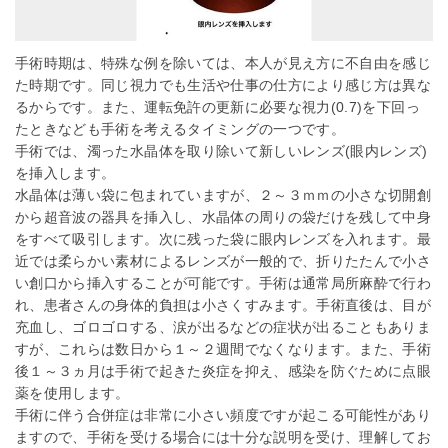
手術時期は、特殊な例を除いては、本人が見え方に不自由を感じ
た時期です。同じ視力でも生活や仕事の仕方により感じ方は異な
るからです。また、運転免許の更新に必要な視力(0.7)を下回っ
たときなども手術を考えるタイミングの一つです。
手術では、濁った水晶体を取り除いて新しいレンズ(眼内レンズ)
を挿入します。
水晶体は薄い袋に包まれていますが、２～３ｍｍの小さな切開創
から超音波の器具を挿入し、水晶体の周りの袋だけを残して中身
をすべて吸引します。次に残った袋に眼内レンズを入れます。最
近では柔らかい素材によるレンズが一般的で、折りたたんで小さ
い創口から挿入することが可能です。手術は通常局所麻酔で行わ
れ、患者さんの身体的負担は小さくすみます。手術直後は、目が
充血し、ゴロゴロする、涙が出るなどの症状が出ることもありま
すが、これらは数日から１～２週間でなくなります。また、手術
後１～３ヵ月は手術で起きた炎症を抑え、感染を防ぐために点眼
薬を使用します。
手術に伴う合併症は非常に小さい頻度ですが起こる可能性があり
ますので、手術を受ける場合には十分な説明を受け、理解してお