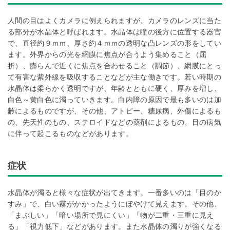
人間の目はよくカメラに例えられますが、カメラのレンズに当た
る部分が水晶体と呼ばれます。水晶体は瞳の後方に位置する器官
で、直径約９ｍｍ、厚さ約４ｍｍの透明な凸レンズの形をしてい
ます。外界からの光を網膜に焦点が合うよう集めること（屈
折）、膨らんで近くに焦点を合わせること（調節）、網膜にとっ
て有害な紫外線を吸収することなどが主な働きです。若い時期の
水晶体は柔らかく透明ですが、年齢とともに硬く、厚みを増し、
白色～黄白色に濁っていきます。白内障の原因で最も多いのは加
齢によるものですが、その他、アトピー、糖尿病、外傷によるも
の、先天性のもの、ステロイドなどの薬剤によるもの、目の病気
に伴って起こるものなどがあります。
症状
水晶体が濁ると様々な症状が出てきます。一番多いのは「目のか
すみ」で、白い霧がかかったようにぼやけて見えます。その他、
「まぶしい」「暗い場所で見にくい」「物が二重・三重に見え
る」「視力低下」などがあります。また水晶体の濁りが強くなる